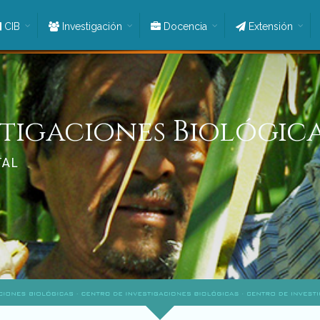
CIB
Investigación
Docencia
Extensión
tigaciones Biológic
TAL